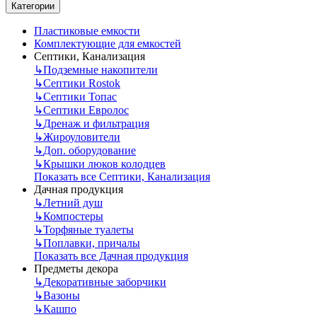
Категории
Пластиковые емкости
Комплектующие для емкостей
Септики, Канализация
↳
Подземные накопители
↳
Септики Rostok
↳
Септики Топас
↳
Септики Евролос
↳
Дренаж и фильтрация
↳
Жироуловители
↳
Доп. оборудование
↳
Крышки люков колодцев
Показать все Септики, Канализация
Дачная продукция
↳
Летний душ
↳
Компостеры
↳
Торфяные туалеты
↳
Поплавки, причалы
Показать все Дачная продукция
Предметы декора
↳
Декоративные заборчики
↳
Вазоны
↳
Кашпо